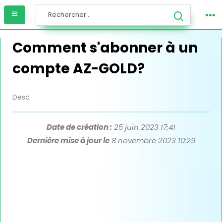
Comment s'abonner à un
compte AZ-GOLD?
Desc
Date de création :
25 juin 2023 17:41
Dernière mise à jour le
8 novembre 2023 10:29
Lorem ipsum dolor sit amet consectetur adipisicing elit.
Culpa, harum! Lorem ipsum dolor sit amet co qiosjd
iqjsiodjqsjdjqsjdhq qhsjkhdj hjqksiio