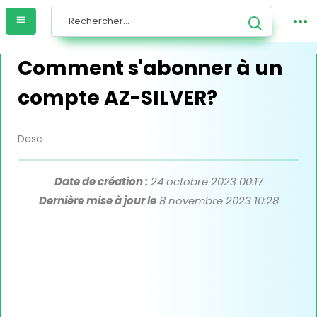
Comment s'abonner à un
compte AZ-SILVER?
Desc
Date de création :
24 octobre 2023 00:17
Dernière mise à jour le
8 novembre 2023 10:28
Lorem ipsum dolor sit amet consectetur adipisicing elit.
Culpa, harum! Lorem ipsum dolor sit amet co qiosjd
iqjsiodjqsjdjqsjdhq qhsjkhdj hjqksiio