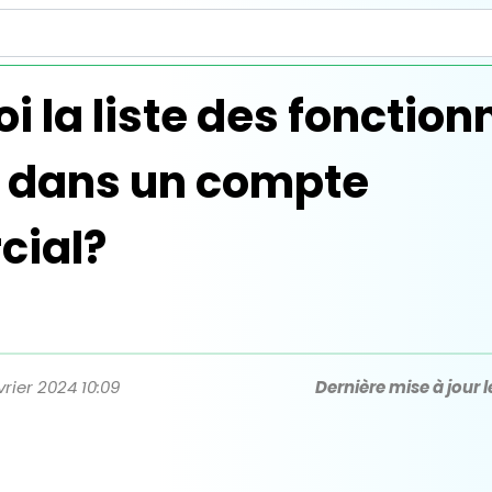
oi la liste des fonction
s dans un compte
ial?
vrier 2024 10:09
Dernière mise à jour l
et consectetur adipisicing elit. Culpa, harum! Lorem ipsum dolo
dj hjqksiio