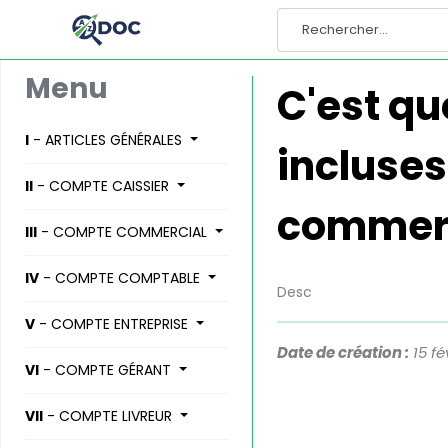
Menu
C'est qu
I
- ARTICLES GÉNÉRALES
incluse
II
- COMPTE CAISSIER
commerc
III
- COMPTE COMMERCIAL
IV
- COMPTE COMPTABLE
Desc
V
- COMPTE ENTREPRISE
Date de création :
15 fé
VI
- COMPTE GÉRANT
Lorem ipsum dolor sit am
iqjsiodjqsjdjqsjdhq qhsjkh
VII
- COMPTE LIVREUR