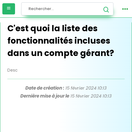
C'est quoi la liste des
fonctionnalités incluses
dans un compte gérant?
Desc
Date de création :
15 février 2024 10:13
Dernière mise à jour le
15 février 2024 10:13
Lorem ipsum dolor sit amet consectetur adipisicing elit.
Culpa, harum! Lorem ipsum dolor sit amet co qiosjd
iqjsiodjqsjdjqsjdhq qhsjkhdj hjqksiio