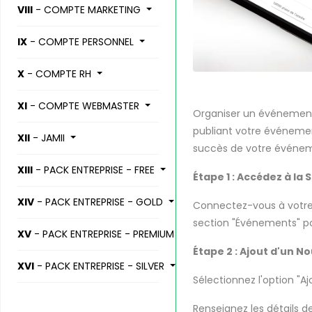
VIII
- COMPTE MARKETING
IX
- COMPTE PERSONNEL
X
- COMPTE RH
XI
- COMPTE WEBMASTER
Organiser un événement 
publiant votre événement
XII
- JAMII
succès de votre événem
XIII
- PACK ENTREPRISE - FREE
Étape 1 : Accédez à la
XIV
- PACK ENTREPRISE - GOLD
Connectez-vous à votre 
section "Événements" p
XV
- PACK ENTREPRISE - PREMIUM
Étape 2 : Ajout d'un N
XVI
- PACK ENTREPRISE - SILVER
Sélectionnez l'option "A
Renseignez les détails de